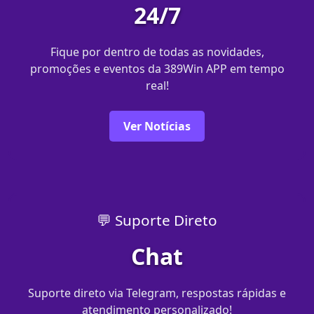
24/7
Fique por dentro de todas as novidades,
promoções e eventos da 389Win APP em tempo
real!
Ver Notícias
💬 Suporte Direto
Chat
Suporte direto via Telegram, respostas rápidas e
atendimento personalizado!