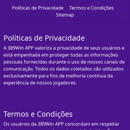
Políticas de Privacidade
Termos e Condições
Sitemap
Políticas de Privacidade
A 389Win APP valoriza a privacidade de seus usuários e
está empenhada em proteger todas as informações
pessoais fornecidas durante o uso de nossos canais de
comunicação. Todos os dados coletados são utilizados
exclusivamente para fins de melhoria contínua da
experiência de nossos jogadores.
Termos e Condições
Os usuários da 389Win APP concordam em respeitar