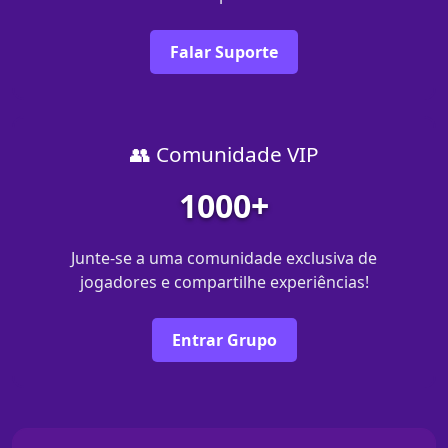
Falar Suporte
👥 Comunidade VIP
1000+
Junte-se a uma comunidade exclusiva de
jogadores e compartilhe experiências!
Entrar Grupo