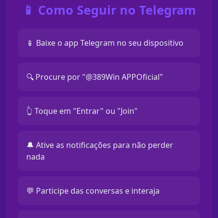
📱 Como Seguir no Telegram
📱 Baixe o app Telegram no seu dispositivo
🔍 Procure por "@389Win APPOficial"
👆 Toque em "Entrar" ou "Join"
🔔 Ative as notificações para não perder
nada
💬 Participe das conversas e interaja