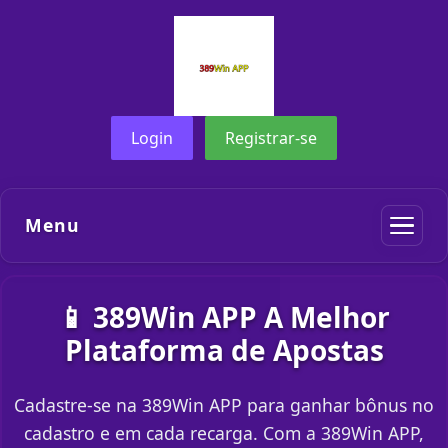
Login
Registrar-se
Menu
📱 389Win APP A Melhor
Plataforma de Apostas
Cadastre-se na 389Win APP para ganhar bônus no
cadastro e em cada recarga. Com a 389Win APP,