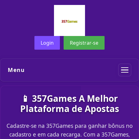
Login
Registrar-se
Menu
📱 357Games A Melhor
Plataforma de Apostas
Cadastre-se na 357Games para ganhar bônus no
cadastro e em cada recarga. Com a 357Games,