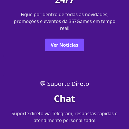
Fique por dentro de todas as novidades,
promoções e eventos da 357Games em tempo
real!
Ver Notícias
💬 Suporte Direto
Chat
Suporte direto via Telegram, respostas rápidas e
atendimento personalizado!