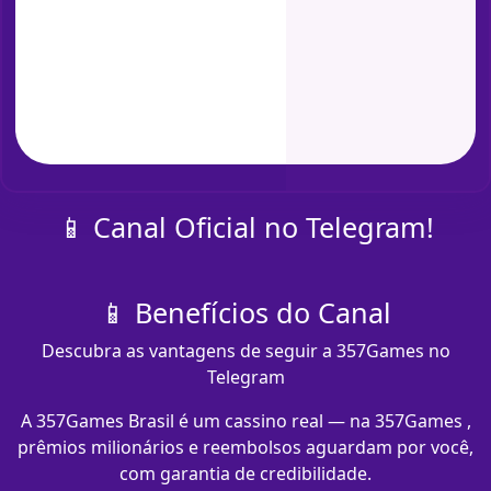
📱 Canal Oficial no Telegram!
📱 Benefícios do Canal
Descubra as vantagens de seguir a 357Games no
Telegram
A 357Games Brasil é um cassino real — na 357Games ,
prêmios milionários e reembolsos aguardam por você,
com garantia de credibilidade.