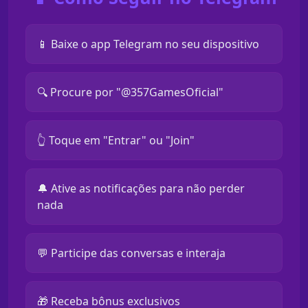
📱 Baixe o app Telegram no seu dispositivo
🔍 Procure por "@357GamesOficial"
👆 Toque em "Entrar" ou "Join"
🔔 Ative as notificações para não perder
nada
💬 Participe das conversas e interaja
🎁 Receba bônus exclusivos