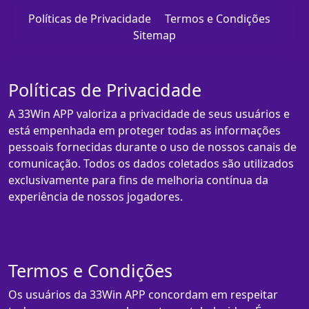
Políticas de Privacidade
Termos e Condições
Sitemap
Políticas de Privacidade
A 33Win APP valoriza a privacidade de seus usuários e
está empenhada em proteger todas as informações
pessoais fornecidas durante o uso de nossos canais de
comunicação. Todos os dados coletados são utilizados
exclusivamente para fins de melhoria contínua da
experiência de nossos jogadores.
Termos e Condições
Os usuários da 33Win APP concordam em respeitar