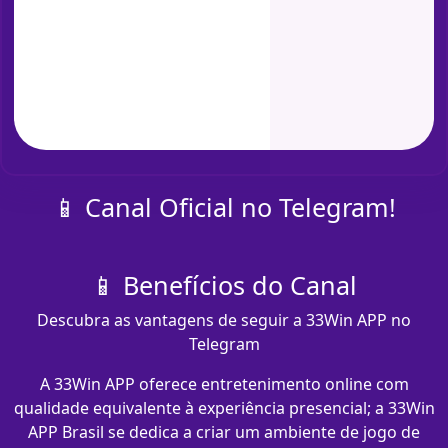
📱 Canal Oficial no Telegram!
📱 Benefícios do Canal
Descubra as vantagens de seguir a 33Win APP no
Telegram
A 33Win APP oferece entretenimento online com
qualidade equivalente à experiência presencial; a 33Win
APP Brasil se dedica a criar um ambiente de jogo de