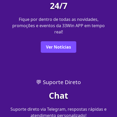
24/7
Fique por dentro de todas as novidades,
promoções e eventos da 33Win APP em tempo
real!
Ver Notícias
💬 Suporte Direto
Chat
Suporte direto via Telegram, respostas rápidas e
atendimento personalizado!