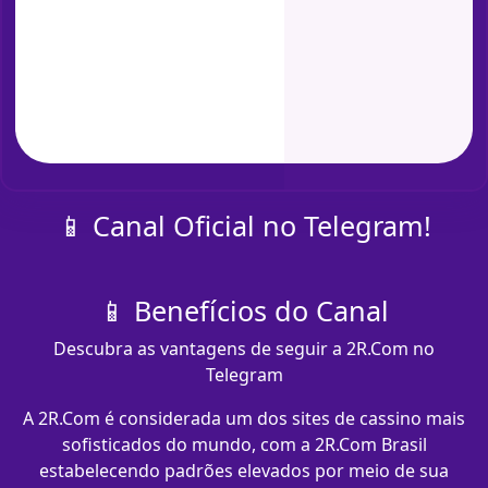
📱 Canal Oficial no Telegram!
📱 Benefícios do Canal
Descubra as vantagens de seguir a 2R.Com no
Telegram
A 2R.Com é considerada um dos sites de cassino mais
sofisticados do mundo, com a 2R.Com Brasil
estabelecendo padrões elevados por meio de sua