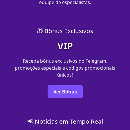
equipe de especialistas.
🎁 Bônus Exclusivos
VIP
Receba bônus exclusivos do Telegram,
promoções especiais e códigos promocionais
únicos!
Ver Bônus
📢 Notícias em Tempo Real