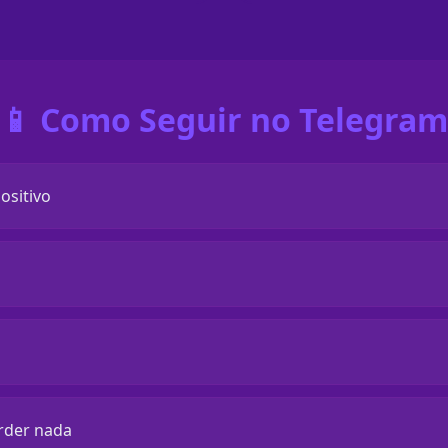
📱 Como Seguir no Telegram
ositivo
erder nada