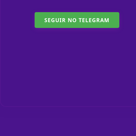
SEGUIR NO TELEGRAM