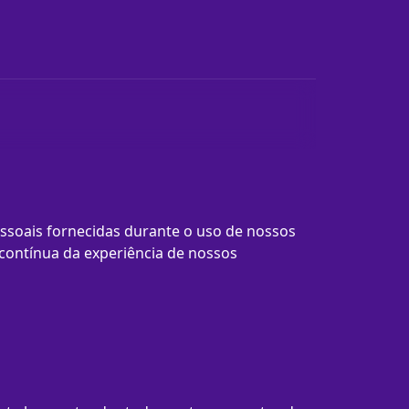
ssoais fornecidas durante o uso de nossos
 contínua da experiência de nossos