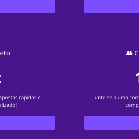
reto
👥 
t
espostas rápidas e
Junte-se a uma com
lizado!
compa
e