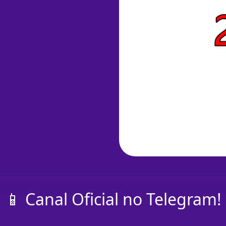
📱 Canal Oficial no Telegram!