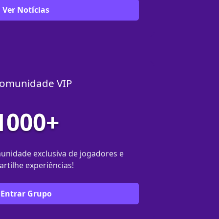
Ver Notícias
Comunidade VIP
1000+
unidade exclusiva de jogadores e
rtilhe experiências!
Entrar Grupo