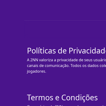
Políticas de Privacida
A 2NN valoriza a privacidade de seus usuá
canais de comunicação. Todos os dados cole
jogadores.
Termos e Condições