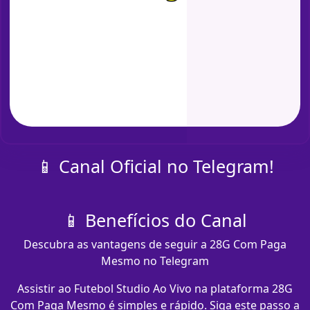
📱 Canal Oficial no Telegram!
📱 Benefícios do Canal
Descubra as vantagens de seguir a 28G Com Paga
Mesmo no Telegram
Assistir ao Futebol Studio Ao Vivo na plataforma 28G
Com Paga Mesmo é simples e rápido. Siga este passo a