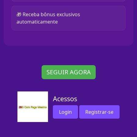
🎁 Receba bônus exclusivos
automaticamente
SEGUIR AGORA
Acessos
Login
Registrar-se