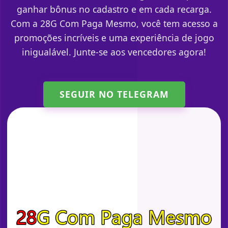
ganhar bônus no cadastro e em cada recarga.
Com a 28G Com Paga Mesmo, você tem acesso a
promoções incríveis e uma experiência de jogo
inigualável. Junte-se aos vencedores agora!
SEGUIR NO TELEGRAM