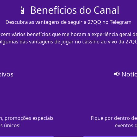
📱 Benefícios do Canal
Descubra as vantagens de seguir a 27QQ no Telegram
cem vários benefícios que melhoram a experiência geral de
algumas das vantagens de jogar no cassino ao vivo da 27Q
sivos
📢 Notí
m, promoções especiais
Fique por dentro d
s únicos!
eventos 