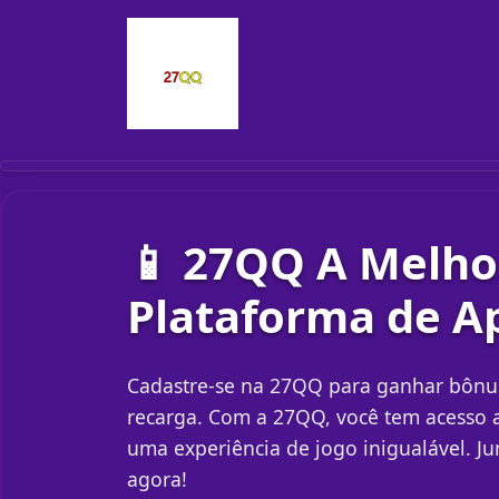
📱 27QQ A Melho
Plataforma de A
Cadastre-se na 27QQ para ganhar bônu
recarga. Com a 27QQ, você tem acesso a
uma experiência de jogo inigualável. J
agora!