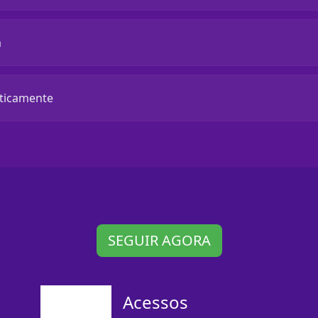
a
aticamente
SEGUIR AGORA
Acessos