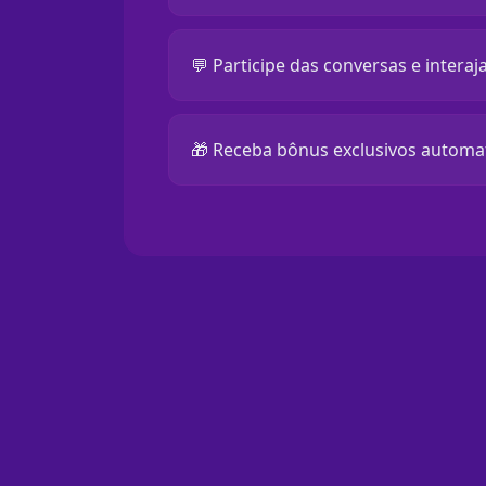
💬 Participe das conversas e interaj
🎁 Receba bônus exclusivos autom