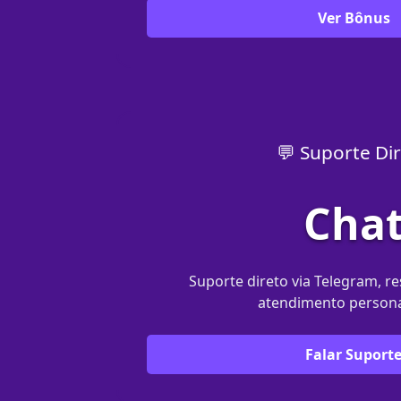
Ver Bônus
💬 Suporte Di
Cha
Suporte direto via Telegram, r
atendimento persona
Falar Suport