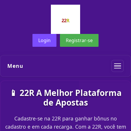
Login
Registrar-se
Menu
📱 22R A Melhor Plataforma
de Apostas
Cadastre-se na 22R para ganhar bônus no
cadastro e em cada recarga. Com a 22R, você tem