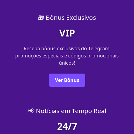
🎁 Bônus Exclusivos
VIP
Receba bônus exclusivos do Telegram,
promoções especiais e códigos promocionais
únicos!
Ver Bônus
📢 Notícias em Tempo Real
24/7