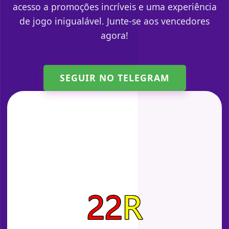
acesso a promoções incríveis e uma experiência
de jogo inigualável. Junte-se aos vencedores
agora!
SEGUIR NO TELEGRAM