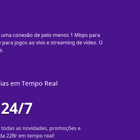
os uma conexão de pelo menos 1 Mbps para
ara jogos ao vivo e streaming de vídeo. O
s.
cias em Tempo Real
24/7
e todas as novidades, promoções e
da 22Br em tempo real!