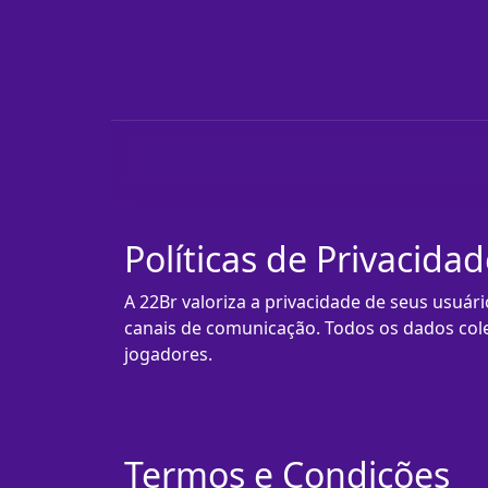
Políticas de Privacida
A 22Br valoriza a privacidade de seus usuá
canais de comunicação. Todos os dados cole
jogadores.
Termos e Condições