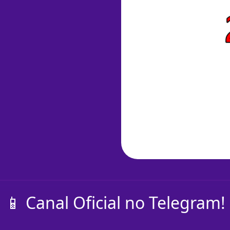
📱 Canal Oficial no Telegram!