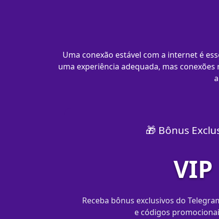
Uma conexão estável com a internet é es
uma experiência adequada, mas conexões m
a
🎁 Bônus Exclu
VIP
Receba bônus exclusivos do Telegra
e códigos promocionai