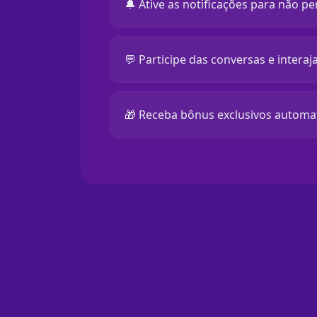
🔔 Ative as notificações para não p
💬 Participe das conversas e interaj
🎁 Receba bônus exclusivos autom