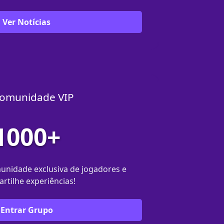
Ver Notícias
Comunidade VIP
1000+
unidade exclusiva de jogadores e
rtilhe experiências!
Entrar Grupo