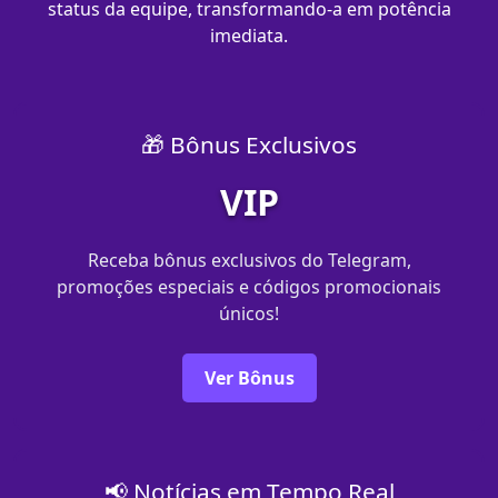
status da equipe, transformando-a em potência
imediata.
🎁 Bônus Exclusivos
VIP
Receba bônus exclusivos do Telegram,
promoções especiais e códigos promocionais
únicos!
Ver Bônus
📢 Notícias em Tempo Real