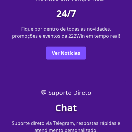
24/7
Fique por dentro de todas as novidades,
promoções e eventos da 222Win em tempo real!
Ver Notícias
💬 Suporte Direto
Chat
Suporte direto via Telegram, respostas rápidas e
atendimento personalizado!