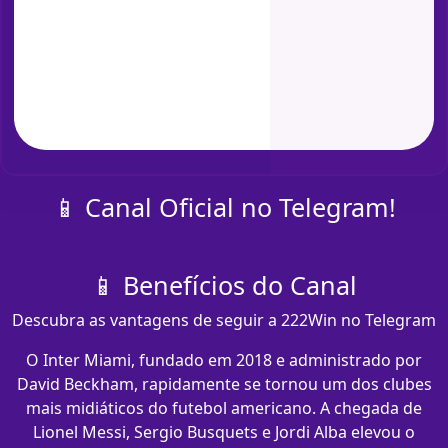
📱 Canal Oficial no Telegram!
📱 Benefícios do Canal
Descubra as vantagens de seguir a 222Win no Telegram
O Inter Miami, fundado em 2018 e administrado por
David Beckham, rapidamente se tornou um dos clubes
mais midiáticos do futebol americano. A chegada de
Lionel Messi, Sergio Busquets e Jordi Alba elevou o