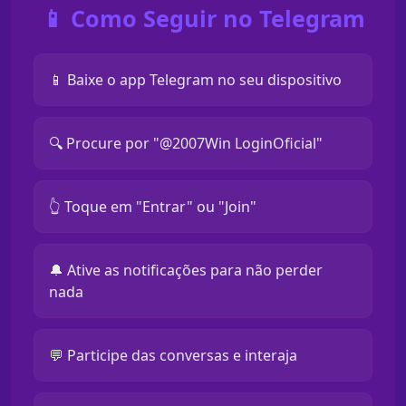
📱 Como Seguir no Telegram
📱 Baixe o app Telegram no seu dispositivo
🔍 Procure por "@2007Win LoginOficial"
👆 Toque em "Entrar" ou "Join"
🔔 Ative as notificações para não perder
nada
💬 Participe das conversas e interaja