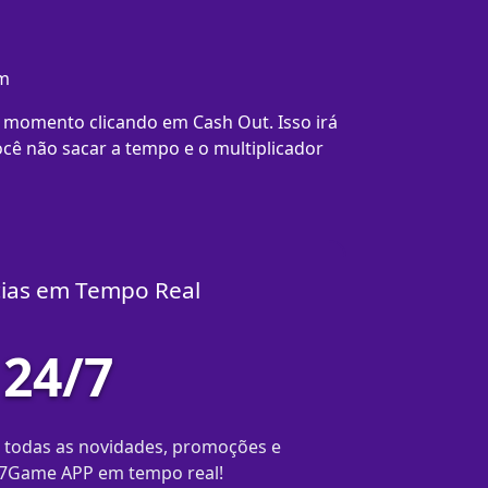
am
r momento clicando em Cash Out. Isso irá
você não sacar a tempo e o multiplicador
cias em Tempo Real
24/7
e todas as novidades, promoções e
17Game APP em tempo real!