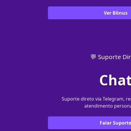
Ver Bônus
💬 Suporte Di
Cha
Suporte direto via Telegram, r
atendimento persona
Falar Suport