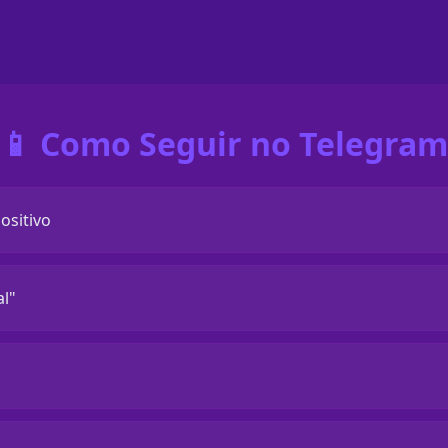
📱 Como Seguir no Telegram
ositivo
l"