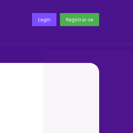
Login
Registrar-se