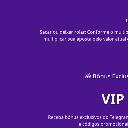
D
Sacar ou deixar rolar: Conforme o multi
multiplicar sua aposta pelo valor atual
🎁 Bônus Exclu
VIP
Receba bônus exclusivos do Telegra
e códigos promocionai