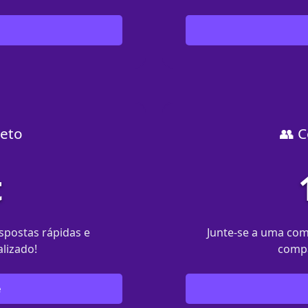
reto
👥 
t
espostas rápidas e
Junte-se a uma com
lizado!
compa
e