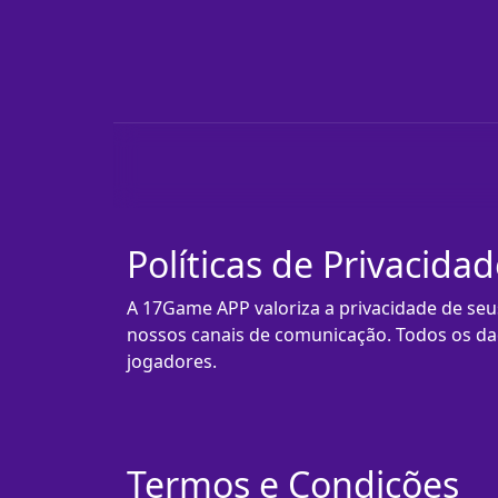
Políticas de Privacida
A 17Game APP valoriza a privacidade de se
nossos canais de comunicação. Todos os dad
jogadores.
Termos e Condições