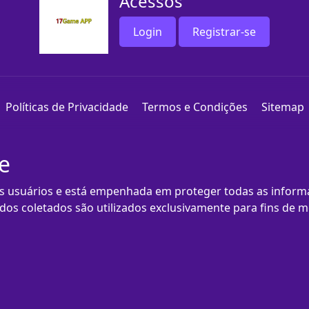
Acessos
Login
Registrar-se
Políticas de Privacidade
Termos e Condições
Sitemap
de
us usuários e está empenhada em proteger todas as inform
os coletados são utilizados exclusivamente para fins de m