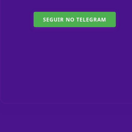
SEGUIR NO TELEGRAM