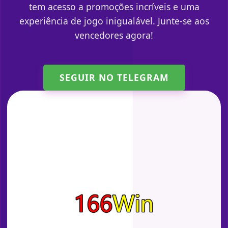
tem acesso a promoções incríveis e uma
experiência de jogo inigualável. Junte-se aos
vencedores agora!
SEGUIR NO TELEGRAM