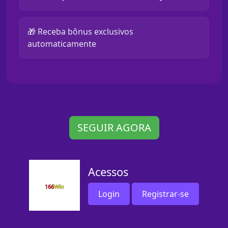
🎁 Receba bônus exclusivos
automaticamente
SEGUIR AGORA
Acessos
Login
Registrar-se