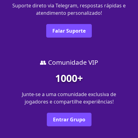
Suporte direto via Telegram, respostas rápidas e
atendimento personalizado!
Falar Suporte
👥 Comunidade VIP
1000+
Junte-se a uma comunidade exclusiva de
jogadores e compartilhe experiências!
Entrar Grupo