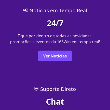
📢 Notícias em Tempo Real
24/7
Fique por dentro de todas as novidades,
promoções e eventos da 166Win em tempo real!
Ver Notícias
💬 Suporte Direto
Chat