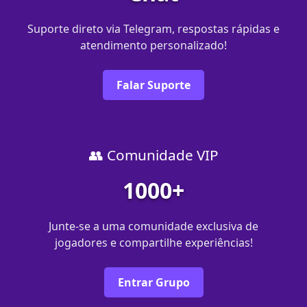
Suporte direto via Telegram, respostas rápidas e
atendimento personalizado!
Falar Suporte
👥 Comunidade VIP
1000+
Junte-se a uma comunidade exclusiva de
jogadores e compartilhe experiências!
Entrar Grupo