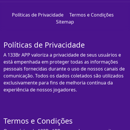
Políticas de Privacidade
Termos e Condições
Sitemap
Políticas de Privacidade
A 133Br APP valoriza a privacidade de seus usuários e
está empenhada em proteger todas as informações
pessoais fornecidas durante o uso de nossos canais de
comunicação. Todos os dados coletados são utilizados
exclusivamente para fins de melhoria contínua da
experiência de nossos jogadores.
Termos e Condições