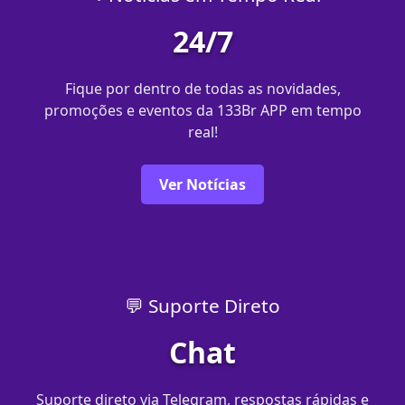
24/7
Fique por dentro de todas as novidades,
promoções e eventos da 133Br APP em tempo
real!
Ver Notícias
💬 Suporte Direto
Chat
Suporte direto via Telegram, respostas rápidas e