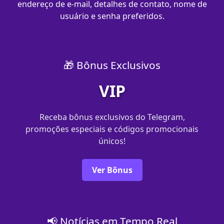
endereço de e-mail, detalhes de contato, nome de
usuário e senha preferidos.
🎁 Bônus Exclusivos
VIP
Receba bônus exclusivos do Telegram,
promoções especiais e códigos promocionais
únicos!
Ver Bônus
📢 Notícias em Tempo Real