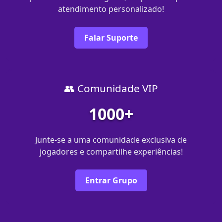
atendimento personalizado!
Falar Suporte
👥 Comunidade VIP
1000+
Junte-se a uma comunidade exclusiva de
jogadores e compartilhe experiências!
Entrar Grupo