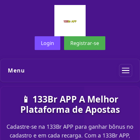
Login
Registrar-se
Menu
📱 133Br APP A Melhor
Plataforma de Apostas
Cadastre-se na 133Br APP para ganhar bônus no
cadastro e em cada recarga. Com a 133Br APP,