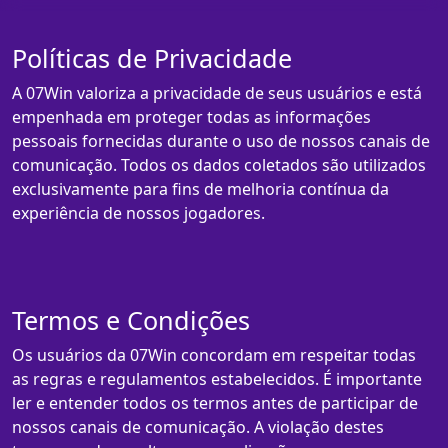
Políticas de Privacidade
A 07Win valoriza a privacidade de seus usuários e está
empenhada em proteger todas as informações
pessoais fornecidas durante o uso de nossos canais de
comunicação. Todos os dados coletados são utilizados
exclusivamente para fins de melhoria contínua da
experiência de nossos jogadores.
Termos e Condições
Os usuários da 07Win concordam em respeitar todas
as regras e regulamentos estabelecidos. É importante
ler e entender todos os termos antes de participar de
nossos canais de comunicação. A violação destes