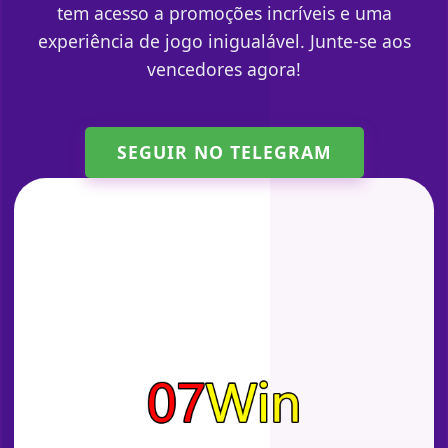
tem acesso a promoções incríveis e uma
experiência de jogo inigualável. Junte-se aos
vencedores agora!
SEGUIR NO TELEGRAM